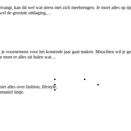
tvangt, kan dit wel wat stress met zich meebrengen. Je moet alles op tijd 
 wel de grootste uitdaging,…
 je voornemens voor het komende jaar gaat maken. Misschien wil je ge
je moet er alles uit halen wat…
DIEREN
ETEN & DRINK
GEZONDHEID
LIFESTYL
r alles over fashion, lifestyle,
ZAKELIJK
matief tintje.