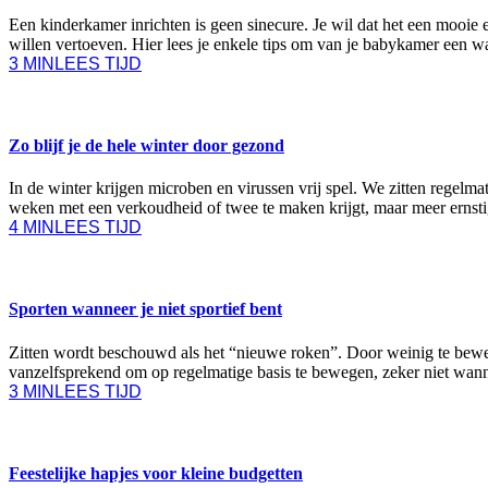
Een kinderkamer inrichten is geen sinecure. Je wil dat het een mooie 
willen vertoeven. Hier lees je enkele tips om van je babykamer een w
3 MIN
LEES TIJD
GEZONDHEID
Zo blijf je de hele winter door gezond
In de winter krijgen microben en virussen vrij spel. We zitten regelma
weken met een verkoudheid of twee te maken krijgt, maar meer ernstig
4 MIN
LEES TIJD
SPORT
Sporten wanneer je niet sportief bent
Zitten wordt beschouwd als het “nieuwe roken”. Door weinig te bewege
vanzelfsprekend om op regelmatige basis te bewegen, zeker niet wanne
3 MIN
LEES TIJD
ETEN & DRINKEN
Feestelijke hapjes voor kleine budgetten