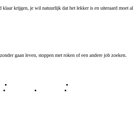
klaar krijgen, je wil natuurlijk dat het lekker is en uiteraard moet al
zonder gaan leven, stoppen met roken of een andere job zoeken.
EN
FASHION & BEAUTY
GELD
E
REIZEN
SPORT
WONEN