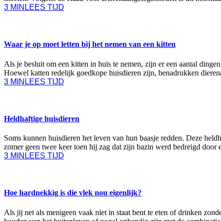
3 MIN
LEES TIJD
DIEREN
Waar je op moet letten bij het nemen van een kitten
Als je besluit om een kitten in huis te nemen, zijn er een aantal dinge
Hoewel katten redelijk goedkope huisdieren zijn, benadrukken dieren
3 MIN
LEES TIJD
DIEREN
Heldhaftige huisdieren
Soms kunnen huisdieren het leven van hun baasje redden. Deze heldha
zomer geen twee keer toen hij zag dat zijn bazin werd bedreigd door 
3 MIN
LEES TIJD
FASHION & BEAUTY
Hoe hardnekkig is die vlek nou eigenlijk?
Als jij net als menigeen vaak niet in staat bent te eten of drinken zon