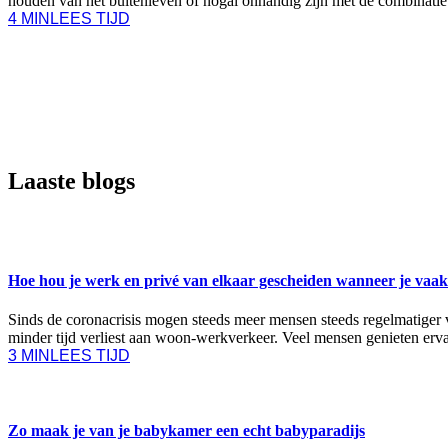
houden van het buitenleven of nogal onhandig zijn met de combinatie
4 MIN
LEES TIJD
Laaste blogs
ZAKELIJK
Hoe hou je werk en privé van elkaar gescheiden wanneer je vaak
Sinds de coronacrisis mogen steeds meer mensen steeds regelmatiger va
minder tijd verliest aan woon-werkverkeer. Veel mensen genieten erv
3 MIN
LEES TIJD
WONEN
Zo maak je van je babykamer een echt babyparadijs