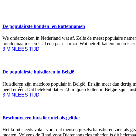
DIEREN
De populairste honden- en kattennamen
We onderzoeken in Nederland wat af. Zelfs de meest populaire namen 
hondennaam is en is al een paar jaar zo. Wat betreft kattennamen is 
3 MIN
LEES TIJD
DIEREN
De populairste huisdieren in België
Huisdieren zijn mateloos populair in België. Er zijn meer dan dertig 
heeft er één. Dat betekent dat er 2,6 miljoen katten in België zijn. J
3 MIN
LEES TIJD
DIEREN
Beschouw een huisdier niet als gelijke
Het komt steeds vaker voor dat mensen gezelschapsdieren zien als ge
moeten. Volgens de Raad voor Dierenaangelegenheden is dit helemaal