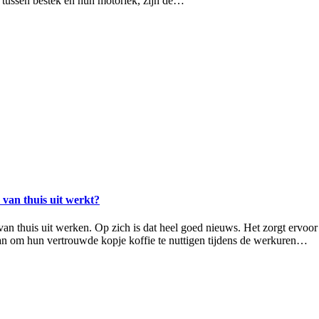
 tussen bestek en hun motoriek, zijn de…
 van thuis uit werkt?
n thuis uit werken. Op zich is dat heel goed nieuws. Het zorgt ervoor d
an om hun vertrouwde kopje koffie te nuttigen tijdens de werkuren…