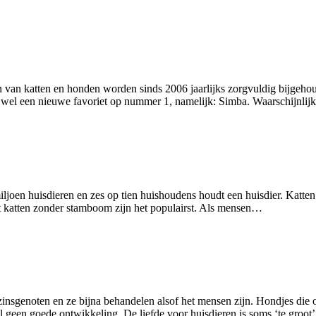
van katten en honden worden sinds 2006 jaarlijks zorgvuldig bijgehou
er wel een nieuwe favoriet op nummer 1, namelijk: Simba. Waarschijnlij
miljoen huisdieren en zes op tien huishoudens houdt een huisdier. Katte
uist katten zonder stamboom zijn het populairst. Als mensen…
zinsgenoten en ze bijna behandelen alsof het mensen zijn. Hondjes die 
 geen goede ontwikkeling. De liefde voor huisdieren is soms ‘te groo