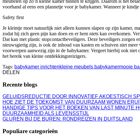
meubelen op zo’n kleine kamer binnen te krijgen. Daarom is het belang
voorhand al eens een plannetje voor je babykamer. Wanneer je kindje 
Safety first
Je kleintje moet natuurlijk niet alleen kunnen slapen op zijn kamer, 
zodat hij zich geen pijn kan doen en er hem niets kan overkomen. Ver
Dat kan met plastic stopcontactbeveiligers. Deze beveiligers zorgen e
nieuwsgierig zijn, is ook de inhoud van kasten en schuiven niet meer 
voorwerpen aanwezig zijn in de babykamer. Vergeet hierbij ook niet om 
het bereik van kleine ontdekkingsreizigers.
Tags:
babykamer inrichten
kleine meubels babykamer
mooie b
DELEN
Recente blogs
GELUIDSREDUCTIE DOOR INNOVATIEF AKOESTISCH S
HOE ZIET DE TOEKOMST VAN DUURZAAM WONEN ERUI
HANDIGE TIPS VOOR HET BOEKEN VAN LAST MINUTE 
DUURZAAMHEID ALS LEVENSSTIJL
GLUREN BIJ DE BUREN: RONDREIZEN IN DUITSLAND
Populiare categorieën