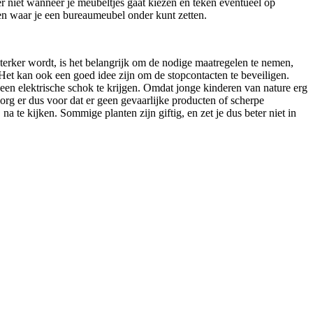
er niet wanneer je meubeltjes gaat kiezen en teken eventueel op
en waar je een bureaumeubel onder kunt zetten.
sterker wordt, is het belangrijk om de nodige maatregelen te nemen,
Het kan ook een goed idee zijn om de stopcontacten te beveiligen.
 een elektrische schok te krijgen. Omdat jonge kinderen van nature erg
org er dus voor dat er geen gevaarlijke producten of scherpe
a te kijken. Sommige planten zijn giftig, en zet je dus beter niet in