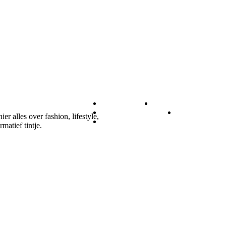
DIEREN
ETEN & DRINK
GEZONDHEID
LIFESTYL
r alles over fashion, lifestyle,
ZAKELIJK
matief tintje.