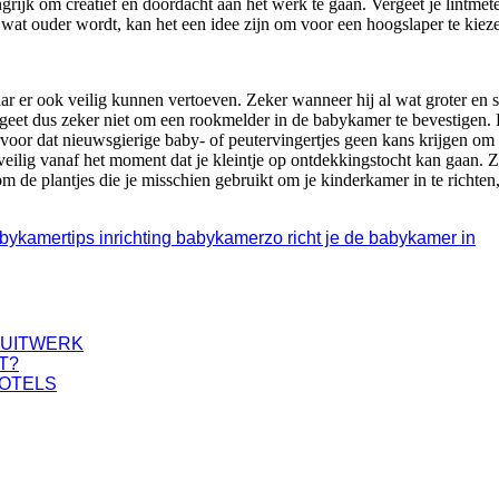
rijk om creatief en doordacht aan het werk te gaan. Vergeet je lintmet
wat ouder wordt, kan het een idee zijn om voor een hoogslaper te kiez
maar er ook veilig kunnen vertoeven. Zeker wanneer hij al wat groter en 
geet dus zeker niet om een rookmelder in de babykamer te bevestigen. 
rvoor dat nieuwsgierige baby- of peutervingertjes geen kans krijgen om
veilig vanaf het moment dat je kleintje op ontdekkingstocht kan gaan. Z
de plantjes die je misschien gebruikt om je kinderkamer in te richten, n
abykamer
tips inrichting babykamer
zo richt je de babykamer in
PUITWERK
T?
HOTELS