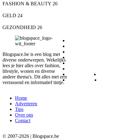
FASHION & BEAUTY
26
GELD
24
GEZONDHEID
26
DIEREN
ETEN & DRINKEN
FASHION & BEAUTY
Blogspace.be is een blog met
GELD
diverse onderwerpen. Wekelijks
GEZONDHEID
lees je hier alles over fashion,
LIFESTYLE
lifestyle, wonen en diverse
REIZEN
SPORT
andere thema's. Dit alles met een
WONEN
ZAKELIJK
verrassend en informatief tintje.
Home
Adverteren
Tips
Over ons
Contact
© 2007-2026 | Blogspace.be