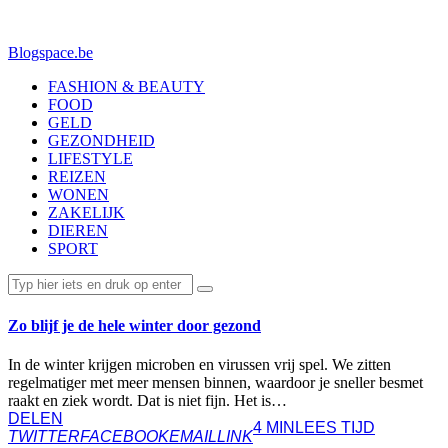
Blogspace.be
FASHION & BEAUTY
FOOD
GELD
GEZONDHEID
LIFESTYLE
REIZEN
WONEN
ZAKELIJK
DIEREN
SPORT
Zo blijf je de hele winter door gezond
In de winter krijgen microben en virussen vrij spel. We zitten
regelmatiger met meer mensen binnen, waardoor je sneller besmet
raakt en ziek wordt. Dat is niet fijn. Het is…
DELEN
4 MIN
LEES TIJD
TWITTER
FACEBOOK
EMAIL
LINK