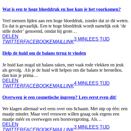
Wat is een te hoge bloeddruk en hoe kun je het voorkomen?
Veel mensen lijden aan een hoge bloeddruk, zonder dat ze dit weten.
En dat is gevaarlijk. Een te hoge bloeddruk wordt namelijk ook ‘de
stille doder’ genoemd, omdat hij grote…
DELEN
3 MIN
LEES TIJD
TWITTER
FACEBOOK
EMAIL
LINK
Help de huid om de balans terug te vinden
Je huid kan nogal uit balans raken, met vaak rode vlekken en jeuk
als gevolg. Als je de huid wilt helpen om die balans te herstellen,
dan kun je prima…
DELEN
4 MIN
LEES TIJD
TWITTER
FACEBOOK
EMAIL
LINK
Overweeg je een cosmetische ingreep? Lees eerst even dit!
We klagen allemaal wel eens over ons lichaam. Met stip op één: een
maatje minder. Maar veel vrouwen willen graag ook ergens een
maatje méér en overwegen een borstvergroting. Als…
DELEN
3 MIN
LEES TIJD
TWITTER
FACEBOOK
EMAIL
LINK