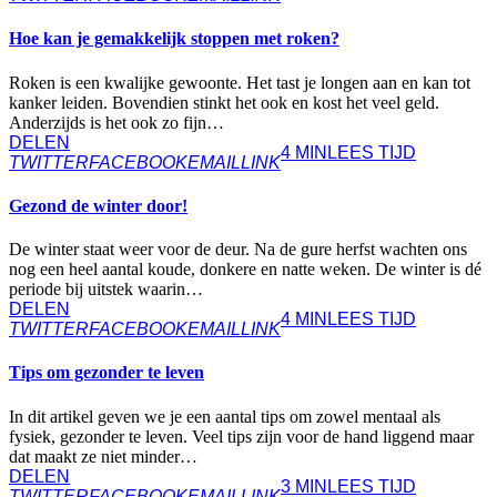
Hoe kan je gemakkelijk stoppen met roken?
Roken is een kwalijke gewoonte. Het tast je longen aan en kan tot
kanker leiden. Bovendien stinkt het ook en kost het veel geld.
Anderzijds is het ook zo fijn…
DELEN
4 MIN
LEES TIJD
TWITTER
FACEBOOK
EMAIL
LINK
Gezond de winter door!
De winter staat weer voor de deur. Na de gure herfst wachten ons
nog een heel aantal koude, donkere en natte weken. De winter is dé
periode bij uitstek waarin…
DELEN
4 MIN
LEES TIJD
TWITTER
FACEBOOK
EMAIL
LINK
Tips om gezonder te leven
In dit artikel geven we je een aantal tips om zowel mentaal als
fysiek, gezonder te leven. Veel tips zijn voor de hand liggend maar
dat maakt ze niet minder…
DELEN
3 MIN
LEES TIJD
TWITTER
FACEBOOK
EMAIL
LINK