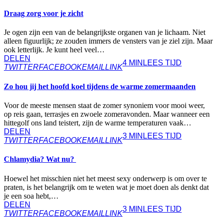
Draag zorg voor je zicht
Je ogen zijn een van de belangrijkste organen van je lichaam. Niet
alleen figuurlijk; ze zouden immers de vensters van je ziel zijn. Maar
ook letterlijk. Je kunt heel veel…
DELEN
4 MIN
LEES TIJD
TWITTER
FACEBOOK
EMAIL
LINK
Zo hou jij het hoofd koel tijdens de warme zomermaanden
Voor de meeste mensen staat de zomer synoniem voor mooi weer,
op reis gaan, terrasjes en zwoele zomeravonden. Maar wanneer een
hittegolf ons land teistert, zijn de warme temperaturen vaak…
DELEN
3 MIN
LEES TIJD
TWITTER
FACEBOOK
EMAIL
LINK
Chlamydia? Wat nu?
Hoewel het misschien niet het meest sexy onderwerp is om over te
praten, is het belangrijk om te weten wat je moet doen als denkt dat
je een soa hebt,…
DELEN
3 MIN
LEES TIJD
TWITTER
FACEBOOK
EMAIL
LINK