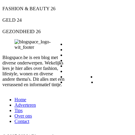
FASHION & BEAUTY
26
GELD
24
GEZONDHEID
26
DIEREN
ETEN & DRINKEN
FASHION & BEAUTY
Blogspace.be is een blog met
GELD
diverse onderwerpen. Wekelijks
GEZONDHEID
lees je hier alles over fashion,
LIFESTYLE
lifestyle, wonen en diverse
REIZEN
SPORT
andere thema's. Dit alles met een
WONEN
ZAKELIJK
verrassend en informatief tintje.
Home
Adverteren
Tips
Over ons
Contact