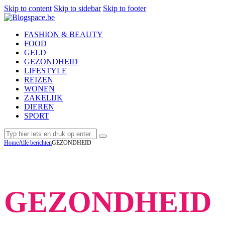
Skip to content
Skip to sidebar
Skip to footer
FASHION & BEAUTY
FOOD
GELD
GEZONDHEID
LIFESTYLE
REIZEN
WONEN
ZAKELIJK
DIEREN
SPORT
Home
Alle berichten
GEZONDHEID
GEZONDHEID