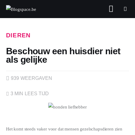
Blogspace.be
DIEREN
FASHION & BEAUTY
Beschouw een huisdier niet
als gelijke
FOOD
GELD
939
WEERGAVEN
GEZONDHEID
3 MIN
LEES TIJD
LIFESTYLE
REIZEN
Het komt steeds vaker voor dat mensen gezelschapsdieren zien 