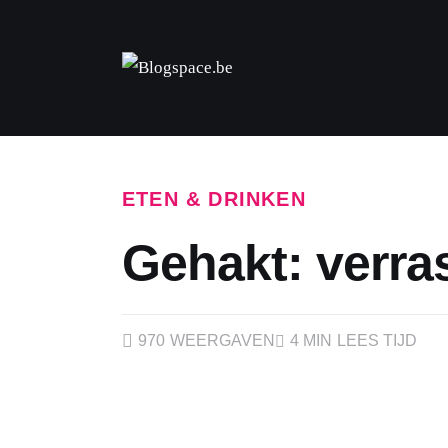
FASHION & BEAUTY
FOOD
GELD
GEZONDHEID
ETEN & DRINKEN
LIFESTYLE
Gehakt: verras
REIZEN
WONEN
970
WEERGAVEN
4 MIN
LEES TIJD
ZAKELIJK
DIEREN