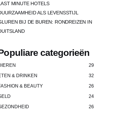
LAST MINUTE HOTELS
DUURZAAMHEID ALS LEVENSSTIJL
GLUREN BIJ DE BUREN: RONDREIZEN IN
DUITSLAND
Populiare categorieën
DIEREN
29
ETEN & DRINKEN
32
FASHION & BEAUTY
26
GELD
24
GEZONDHEID
26