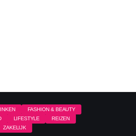
RINKEN
FASHION & BEAUTY
D
LIFESTYLE
REIZEN
ZAKELIJK