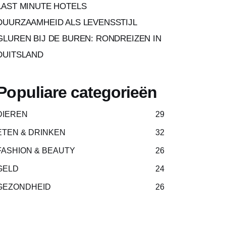
LAST MINUTE HOTELS
DUURZAAMHEID ALS LEVENSSTIJL
GLUREN BIJ DE BUREN: RONDREIZEN IN
DUITSLAND
Populiare categorieën
DIEREN
29
ETEN & DRINKEN
32
FASHION & BEAUTY
26
GELD
24
GEZONDHEID
26