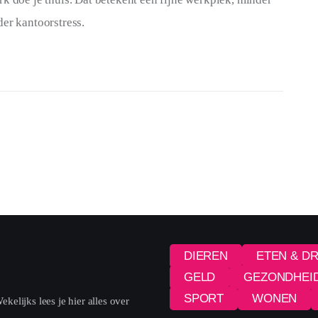
der kantoorstress.
DIEREN
ETEN & D
GELD
GEZONDHEI
SPORT
WONEN
elijks lees je hier alles over