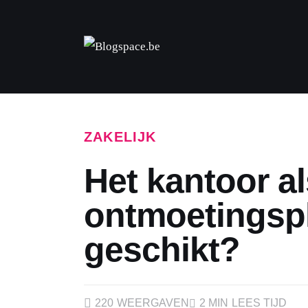
FASHION & BEAUTY
FOOD
GELD
GEZONDHEID
ZAKELIJK
LIFESTYLE
Het kantoor al
REIZEN
ontmoetingspl
WONEN
geschikt?
ZAKELIJK
DIEREN
220
WEERGAVEN
2 MIN
LEES TIJD