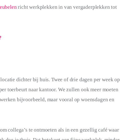
eubelen
 richt werkplekken in van vergaderplekken tot 
?
ocatie dichter bij huis. Twee of drie dagen per week op 
er toerbeurt naar kantoor. We zullen ook meer moeten 
n werken bijvoorbeeld, maar vooral op woensdagen en 
om collega’s te ontmoeten als in een gezellig café waar 
k doe je thuis. Dat betekent een fijne werkplek, minder 