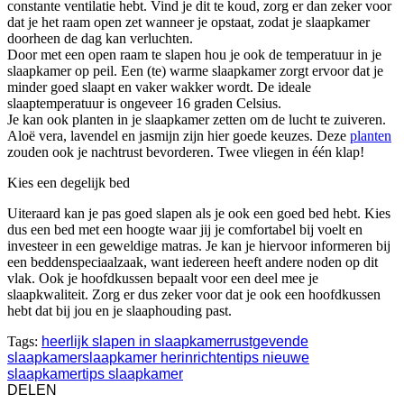
constante ventilatie hebt. Vind je dit te koud, zorg er dan zeker voor
dat je het raam open zet wanneer je opstaat, zodat je slaapkamer
doorheen de dag kan verluchten.
Door met een open raam te slapen hou je ook de temperatuur in je
slaapkamer op peil. Een (te) warme slaapkamer zorgt ervoor dat je
minder goed slaapt en vaker wakker wordt. De ideale
slaaptemperatuur is ongeveer 16 graden Celsius.
Je kan ook planten in je slaapkamer zetten om de lucht te zuiveren.
Aloë vera, lavendel en jasmijn zijn hier goede keuzes. Deze
planten
zouden ook je nachtrust bevorderen. Twee vliegen in één klap!
Kies een degelijk bed
Uiteraard kan je pas goed slapen als je ook een goed bed hebt. Kies
dus een bed met een hoogte waar jij je comfortabel bij voelt en
investeer in een geweldige matras. Je kan je hiervoor informeren bij
een beddenspeciaalzaak, want iedereen heeft andere noden op dit
vlak. Ook je hoofdkussen bepaalt voor een deel mee je
slaapkwaliteit. Zorg er dus zeker voor dat je ook een hoofdkussen
hebt dat bij jou en je slaaphouding past.
Tags:
heerlijk slapen in slaapkamer
rustgevende
slaapkamer
slaapkamer herinrichten
tips nieuwe
slaapkamer
tips slaapkamer
DELEN