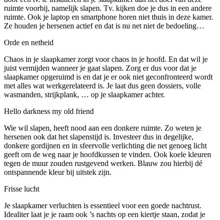
ruimte voorbij, namelijk slapen. Tv. kijken doe je dus in een andere
ruimte. Ook je laptop en smartphone horen niet thuis in deze kamer.
Ze houden je hersenen actief en dat is nu net niet de bedoeling…
Orde en netheid
Chaos in je slaapkamer zorgt voor chaos in je hoofd. En dat wil je
juist vermijden wanneer je gaat slapen. Zorg er dus voor dat je
slaapkamer opgeruimd is en dat je er ook niet geconfronteerd wordt
met alles wat werkgerelateerd is. Je laat dus geen dossiers, volle
wasmanden, strijkplank, … op je slaapkamer achter.
Hello darkness my old friend
Wie wil slapen, heeft nood aan een donkere ruimte. Zo weten je
hersenen ook dat het slapenstijd is. Investeer dus in degelijke,
donkere gordijnen en in sfeervolle verlichting die net genoeg licht
geeft om de weg naar je hoofdkussen te vinden. Ook koele kleuren
tegen de muur zouden rustgevend werken. Blauw zou hierbij dé
ontspannende kleur bij uitstek zijn.
Frisse lucht
Je slaapkamer verluchten is essentieel voor een goede nachtrust.
Idealiter laat je je raam ook ’s nachts op een kiertje staan, zodat je