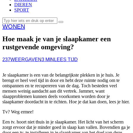
DIEREN
SPORT
WONEN
Hoe maak je van je slaapkamer een
rustgevende omgeving?
237
WEERGAVEN
3 MIN
LEES TIJD
Je slaapkamer is een van de belangrijkste plekken in je huis. Je
brengt er heel veel tijd in door en hebt deze ruimte nodig om te
ontspannen en te recupereren van de dag. Toch besteden veel
mensen weinig aandacht aan dit vertrek. Jammer, want
slaapproblemen kunnen deels voorkomen worden door je
slaapkamer doordacht in te richten. Hoe je dat kan doen, lees je hier.
Tv? Weg ermee!
Een tv. hoort niet thuis in je slaapkamer. Het licht van het scherm
zorgt ervoor dat je minder goed in slaap kan vallen. Bovendien ga je
door een tv. te installeren in je slaapkamer aan het doel van deze