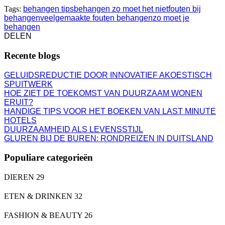
Tags:
behangen tips
behangen zo moet het niet
fouten bij
behangen
veelgemaakte fouten behangen
zo moet je
behangen
DELEN
Recente blogs
GELUIDSREDUCTIE DOOR INNOVATIEF AKOESTISCH
SPUITWERK
HOE ZIET DE TOEKOMST VAN DUURZAAM WONEN
ERUIT?
HANDIGE TIPS VOOR HET BOEKEN VAN LAST MINUTE
HOTELS
DUURZAAMHEID ALS LEVENSSTIJL
GLUREN BIJ DE BUREN: RONDREIZEN IN DUITSLAND
Populiare categorieën
DIEREN
29
ETEN & DRINKEN
32
FASHION & BEAUTY
26