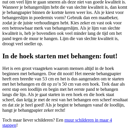
nut om veel lijm te gaan smeren als deze niet van goede kwaliteit is.
Wanneer je behangerslijm hebt die van slechte kwaliteit is, dan komt
je behangpapier binnen de kortste keren weer los. Als je kiest voor
behangerslijm in poedermix vorm? Gebruik dan een maatbeker,
zodat je de juiste verhoudingen hebt. Kies zeker en vast ook voor
een betrouwbaar merk van behangerslijm. Als je lijm van slechte
kwaliteit is, heb je bovendien ook veel minder lang de tijd om het
pand tegen de muur te hangen. Lijm die van slechte kwaliteit is,
droogt veel sneller op.
In de hoek starten met behangen: fout!
Het is een groot vraagteken waarom mensen altijd in de hoek
beginnen met behangen. Doe dit nooit! Het meeste behangpapier
heeft een breedte van 53 cm en het is dus aangeraden om te starten
met het behangen en dit op zo’n 50 cm van een hoek. Trek daar als
eerst stap een loodlijn en begin met het eerste pand te behangen
langs die lijn. Als je gaat starten in een hoek en die hoek staat
scheef, dan krijg je met de rest van het behangen een scheef resultaat
en dat zie je heel goed! Als je begint te behangen vanaf de loodlijn,
hangt je behangpapier zeker recht!
Toch maar liever schilderen? Een
muur schilderen in maar 4
stappen
!