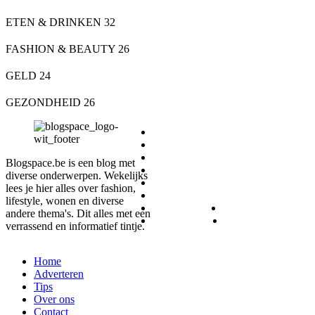
ETEN & DRINKEN
32
FASHION & BEAUTY
26
GELD
24
GEZONDHEID
26
DIEREN
ETEN & DRINKEN
FASHION & BEAUTY
Blogspace.be is een blog met
GELD
diverse onderwerpen. Wekelijks
GEZONDHEID
lees je hier alles over fashion,
LIFESTYLE
lifestyle, wonen en diverse
REIZEN
SPORT
andere thema's. Dit alles met een
WONEN
ZAKELIJK
verrassend en informatief tintje.
Home
Adverteren
Tips
Over ons
Contact