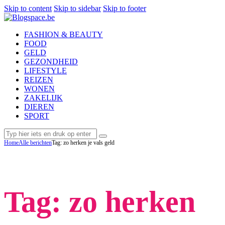
Skip to content
Skip to sidebar
Skip to footer
FASHION & BEAUTY
FOOD
GELD
GEZONDHEID
LIFESTYLE
REIZEN
WONEN
ZAKELIJK
DIEREN
SPORT
Home
Alle berichten
Tag: zo herken je vals geld
Tag: zo herken