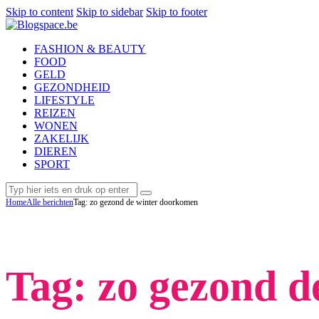
Skip to content
Skip to sidebar
Skip to footer
FASHION & BEAUTY
FOOD
GELD
GEZONDHEID
LIFESTYLE
REIZEN
WONEN
ZAKELIJK
DIEREN
SPORT
Home
Alle berichten
Tag: zo gezond de winter doorkomen
Tag: zo gezond 