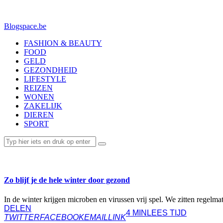
Blogspace.be
FASHION & BEAUTY
FOOD
GELD
GEZONDHEID
LIFESTYLE
REIZEN
WONEN
ZAKELIJK
DIEREN
SPORT
GEZONDHEID
Zo blijf je de hele winter door gezond
In de winter krijgen microben en virussen vrij spel. We zitten regelma
DELEN
4 MIN
LEES TIJD
TWITTER
FACEBOOK
EMAIL
LINK