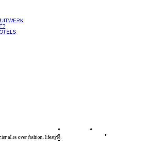
PUITWERK
T?
HOTELS
DIEREN
ETEN & DRINK
GEZONDHEID
LIFESTYL
r alles over fashion, lifestyle,
ZAKELIJK