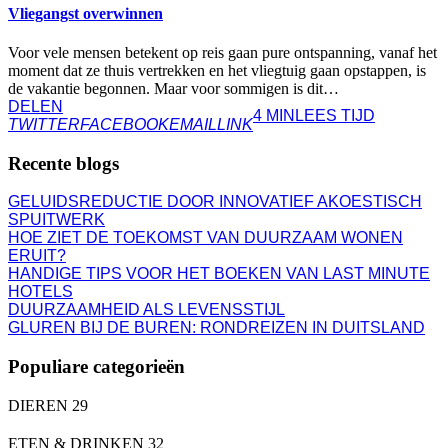
Vliegangst overwinnen
Voor vele mensen betekent op reis gaan pure ontspanning, vanaf het
moment dat ze thuis vertrekken en het vliegtuig gaan opstappen, is
de vakantie begonnen. Maar voor sommigen is dit…
DELEN
4 MIN
LEES TIJD
TWITTER
FACEBOOK
EMAIL
LINK
Recente blogs
GELUIDSREDUCTIE DOOR INNOVATIEF AKOESTISCH
SPUITWERK
HOE ZIET DE TOEKOMST VAN DUURZAAM WONEN
ERUIT?
HANDIGE TIPS VOOR HET BOEKEN VAN LAST MINUTE
HOTELS
DUURZAAMHEID ALS LEVENSSTIJL
GLUREN BIJ DE BUREN: RONDREIZEN IN DUITSLAND
Populiare categorieën
DIEREN
29
ETEN & DRINKEN
32