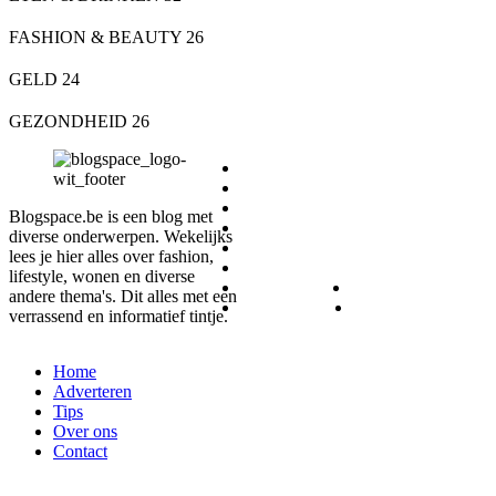
FASHION & BEAUTY
26
GELD
24
GEZONDHEID
26
DIEREN
ETEN & DRINKEN
FASHION & BEAUTY
Blogspace.be is een blog met
GELD
diverse onderwerpen. Wekelijks
GEZONDHEID
lees je hier alles over fashion,
LIFESTYLE
lifestyle, wonen en diverse
REIZEN
SPORT
andere thema's. Dit alles met een
WONEN
ZAKELIJK
verrassend en informatief tintje.
Home
Adverteren
Tips
Over ons
Contact