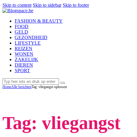
Skip to content
Skip to sidebar
Skip to footer
FASHION & BEAUTY
FOOD
GELD
GEZONDHEID
LIFESTYLE
REIZEN
WONEN
ZAKELIJK
DIEREN
SPORT
Home
Alle berichten
Tag: vliegangst oplossen
Tag: vliegangst