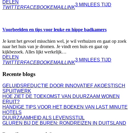
DELEN
3 MIN
LEES TIJD
TWITTER
FACEBOOK
EMAIL
LINK
WONEN
Voorbeelden en tips voor leuke en hippe badkamers
Je kent het gevoel misschien wel, je wil verhuizen en gaat op zoek
naar het huis van je dromen. Je vindt een huis en gaat op
kijkbezoek. Alles lijkt werkelijk…
DELEN
3 MIN
LEES TIJD
TWITTER
FACEBOOK
EMAIL
LINK
Recente blogs
GELUIDSREDUCTIE DOOR INNOVATIEF AKOESTISCH
SPUITWERK
HOE ZIET DE TOEKOMST VAN DUURZAAM WONEN
ERUIT?
HANDIGE TIPS VOOR HET BOEKEN VAN LAST MINUTE
HOTELS
DUURZAAMHEID ALS LEVENSSTIJL
GLUREN BIJ DE BUREN: RONDREIZEN IN DUITSLAND