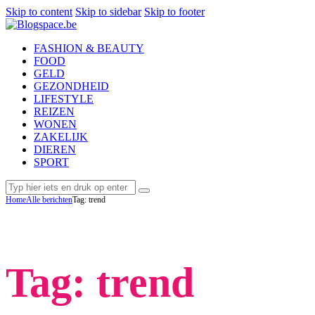
Skip to content
Skip to sidebar
Skip to footer
FASHION & BEAUTY
FOOD
GELD
GEZONDHEID
LIFESTYLE
REIZEN
WONEN
ZAKELIJK
DIEREN
SPORT
Home
Alle berichten
Tag: trend
Tag: trend