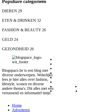
Populiare categorieën
DIEREN
29
ETEN & DRINKEN
32
FASHION & BEAUTY
26
GELD
24
GEZONDHEID
26
DIEREN
ETEN & DRINKEN
FASHION & BEAUTY
Blogspace.be is een blog met
GELD
diverse onderwerpen. Wekelijks
GEZONDHEID
lees je hier alles over fashion,
LIFESTYLE
lifestyle, wonen en diverse
REIZEN
SPORT
andere thema's. Dit alles met een
WONEN
ZAKELIJK
verrassend en informatief tintje.
Home
Adverteren