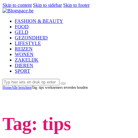
Skip to content
Skip to sidebar
Skip to footer
FASHION & BEAUTY
FOOD
GELD
GEZONDHEID
LIFESTYLE
REIZEN
WONEN
ZAKELIJK
DIEREN
SPORT
Home
Alle berichten
Tag: tips werknemers tevreden houden
Tag: tips