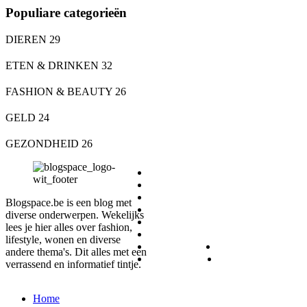
Populiare categorieën
DIEREN
29
ETEN & DRINKEN
32
FASHION & BEAUTY
26
GELD
24
GEZONDHEID
26
DIEREN
ETEN & DRINKEN
FASHION & BEAUTY
Blogspace.be is een blog met
GELD
diverse onderwerpen. Wekelijks
GEZONDHEID
lees je hier alles over fashion,
LIFESTYLE
lifestyle, wonen en diverse
REIZEN
SPORT
andere thema's. Dit alles met een
WONEN
ZAKELIJK
verrassend en informatief tintje.
Home