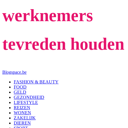
werknemers
tevreden houden
Blogspace.be
FASHION & BEAUTY
FOOD
GELD
GEZONDHEID
LIFESTYLE
REIZEN
WONEN
ZAKELIJK
DIEREN