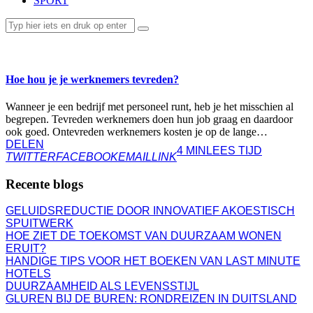
SPORT
ZAKELIJK
Hoe hou je je werknemers tevreden?
Wanneer je een bedrijf met personeel runt, heb je het misschien al
begrepen. Tevreden werknemers doen hun job graag en daardoor
ook goed. Ontevreden werknemers kosten je op de lange…
DELEN
4 MIN
LEES TIJD
TWITTER
FACEBOOK
EMAIL
LINK
Recente blogs
GELUIDSREDUCTIE DOOR INNOVATIEF AKOESTISCH
SPUITWERK
HOE ZIET DE TOEKOMST VAN DUURZAAM WONEN
ERUIT?
HANDIGE TIPS VOOR HET BOEKEN VAN LAST MINUTE
HOTELS
DUURZAAMHEID ALS LEVENSSTIJL
GLUREN BIJ DE BUREN: RONDREIZEN IN DUITSLAND