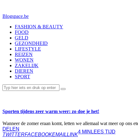
Blogspace.be
FASHION & BEAUTY
FOOD
GELD
GEZONDHEID
LIFESTYLE
REIZEN
WONEN
ZAKELIJK
DIEREN
SPORT
SPORT
Sporten tijdens zeer warm weer: zo doe je het!
Wanneer de zomer eraan komt, letten we allemaal wat meer op ons ete
DELEN
4 MIN
LEES TIJD
TWITTER
FACEBOOK
EMAIL
LINK