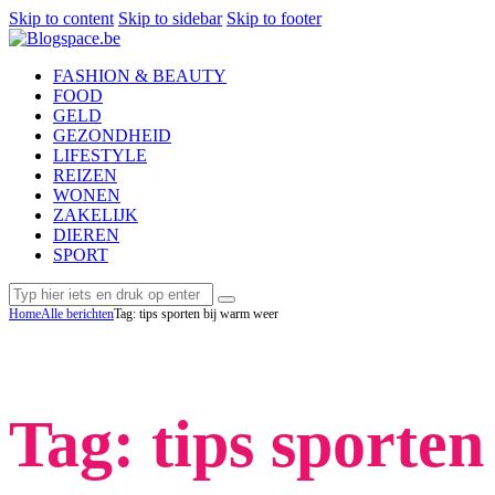
Skip to content
Skip to sidebar
Skip to footer
FASHION & BEAUTY
FOOD
GELD
GEZONDHEID
LIFESTYLE
REIZEN
WONEN
ZAKELIJK
DIEREN
SPORT
Home
Alle berichten
Tag: tips sporten bij warm weer
Tag: tips sporte