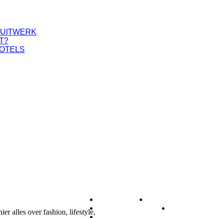
PUITWERK
T?
HOTELS
DIEREN
ETEN & DRINK
GEZONDHEID
LIFESTYL
r alles over fashion, lifestyle,
ZAKELIJK