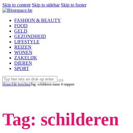
Skip to content
Skip to sidebar
Skip to footer
FASHION & BEAUTY
FOOD
GELD
GEZONDHEID
LIFESTYLE
REIZEN
WONEN
ZAKELIJK
DIEREN
SPORT
Home
Alle berichten
Tag: schilderen muur 4 stappen
Tag: schilderen