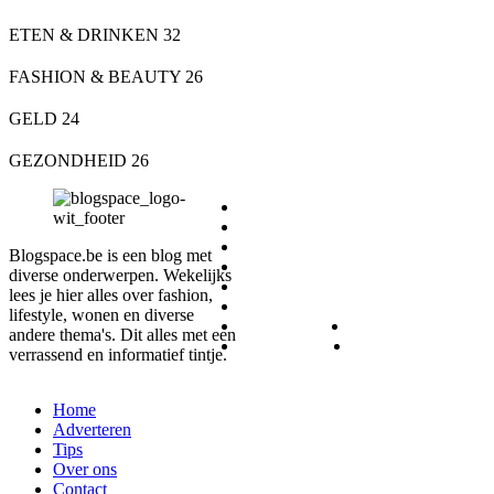
ETEN & DRINKEN
32
FASHION & BEAUTY
26
GELD
24
GEZONDHEID
26
DIEREN
ETEN & DRINKEN
FASHION & BEAUTY
Blogspace.be is een blog met
GELD
diverse onderwerpen. Wekelijks
GEZONDHEID
lees je hier alles over fashion,
LIFESTYLE
lifestyle, wonen en diverse
REIZEN
SPORT
andere thema's. Dit alles met een
WONEN
ZAKELIJK
verrassend en informatief tintje.
Home
Adverteren
Tips
Over ons
Contact