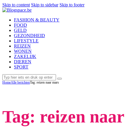
Skip to content
Skip to sidebar
Skip to footer
FASHION & BEAUTY
FOOD
GELD
GEZONDHEID
LIFESTYLE
REIZEN
WONEN
ZAKELIJK
DIEREN
SPORT
Home
Alle berichten
Tag: reizen naar mars
Tag: reizen naar