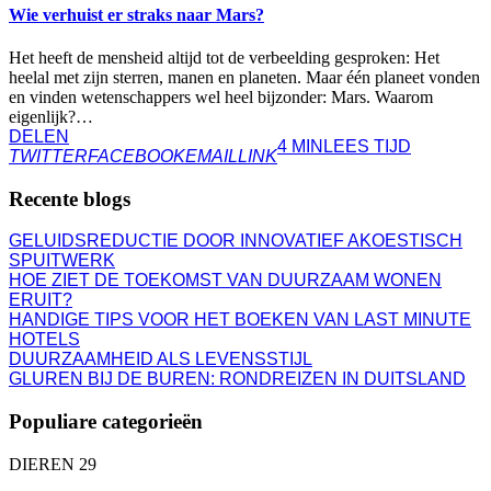
Wie verhuist er straks naar Mars?
Het heeft de mensheid altijd tot de verbeelding gesproken: Het
heelal met zijn sterren, manen en planeten. Maar één planeet vonden
en vinden wetenschappers wel heel bijzonder: Mars. Waarom
eigenlijk?…
DELEN
4 MIN
LEES TIJD
TWITTER
FACEBOOK
EMAIL
LINK
Recente blogs
GELUIDSREDUCTIE DOOR INNOVATIEF AKOESTISCH
SPUITWERK
HOE ZIET DE TOEKOMST VAN DUURZAAM WONEN
ERUIT?
HANDIGE TIPS VOOR HET BOEKEN VAN LAST MINUTE
HOTELS
DUURZAAMHEID ALS LEVENSSTIJL
GLUREN BIJ DE BUREN: RONDREIZEN IN DUITSLAND
Populiare categorieën
DIEREN
29