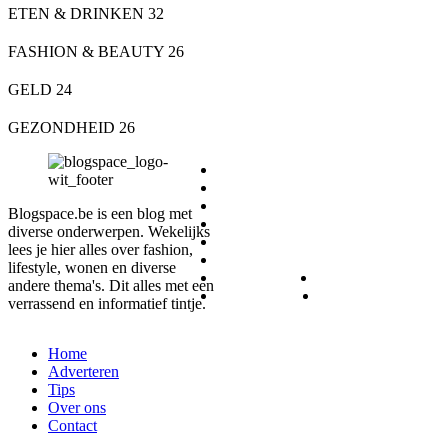
ETEN & DRINKEN
32
FASHION & BEAUTY
26
GELD
24
GEZONDHEID
26
DIEREN
ETEN & DRINKEN
FASHION & BEAUTY
Blogspace.be is een blog met
GELD
diverse onderwerpen. Wekelijks
GEZONDHEID
lees je hier alles over fashion,
LIFESTYLE
lifestyle, wonen en diverse
REIZEN
SPORT
andere thema's. Dit alles met een
WONEN
ZAKELIJK
verrassend en informatief tintje.
Home
Adverteren
Tips
Over ons
Contact