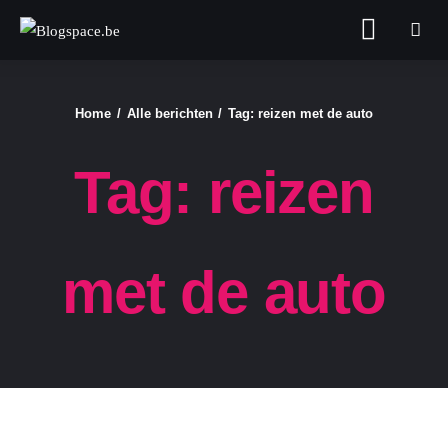
Blogspace.be
Home
Alle berichten
Tag: reizen met de auto
FASHION & BEAUTY
Tag: reizen
FOOD
GELD
met de auto
GEZONDHEID
LIFESTYLE
REIZEN