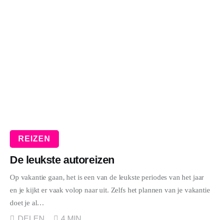
WONEN
ZAKELIJK
DIEREN
SPORT
REIZEN
De leukste autoreizen
Op vakantie gaan, het is een van de leukste periodes van het jaar
en je kijkt er vaak volop naar uit. Zelfs het plannen van je vakantie
doet je al…
DELEN
4 MIN