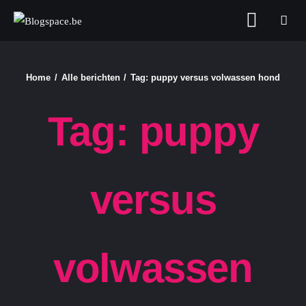
Blogspace.be
Home
Alle berichten
Tag: puppy versus volwassen hond
FASHION & BEAUTY
Tag: puppy
FOOD
GELD
versus
GEZONDHEID
LIFESTYLE
volwassen
REIZEN