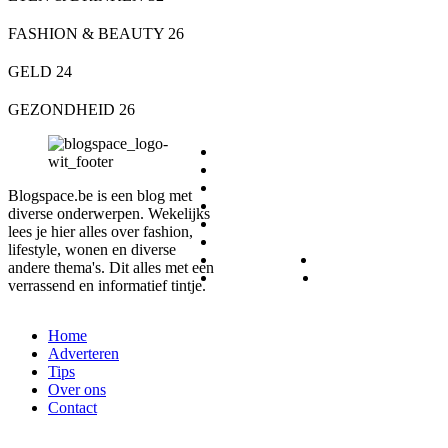
FASHION & BEAUTY
26
GELD
24
GEZONDHEID
26
DIEREN
ETEN & DRINKEN
FASHION & BEAUTY
Blogspace.be is een blog met
GELD
diverse onderwerpen. Wekelijks
GEZONDHEID
lees je hier alles over fashion,
LIFESTYLE
lifestyle, wonen en diverse
REIZEN
SPORT
andere thema's. Dit alles met een
WONEN
ZAKELIJK
verrassend en informatief tintje.
Home
Adverteren
Tips
Over ons
Contact