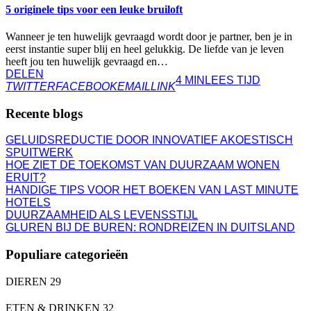
5 originele tips voor een leuke bruiloft
Wanneer je ten huwelijk gevraagd wordt door je partner, ben je in
eerst instantie super blij en heel gelukkig. De liefde van je leven
heeft jou ten huwelijk gevraagd en…
DELEN
4 MIN
LEES TIJD
TWITTER
FACEBOOK
EMAIL
LINK
Recente blogs
GELUIDSREDUCTIE DOOR INNOVATIEF AKOESTISCH
SPUITWERK
HOE ZIET DE TOEKOMST VAN DUURZAAM WONEN
ERUIT?
HANDIGE TIPS VOOR HET BOEKEN VAN LAST MINUTE
HOTELS
DUURZAAMHEID ALS LEVENSSTIJL
GLUREN BIJ DE BUREN: RONDREIZEN IN DUITSLAND
Populiare categorieën
DIEREN
29
ETEN & DRINKEN
32