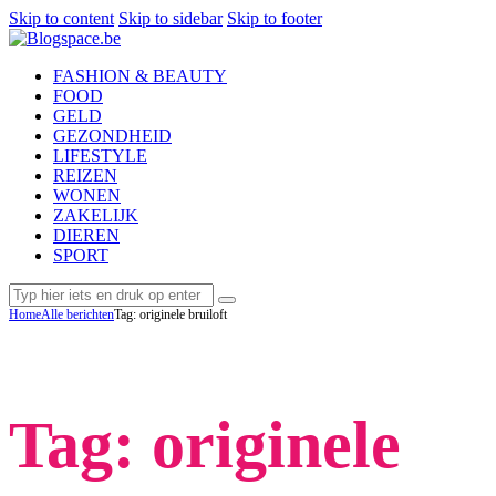
Skip to content
Skip to sidebar
Skip to footer
FASHION & BEAUTY
FOOD
GELD
GEZONDHEID
LIFESTYLE
REIZEN
WONEN
ZAKELIJK
DIEREN
SPORT
Home
Alle berichten
Tag: originele bruiloft
Tag: originele