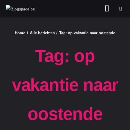
Blogspace.be
Home
Alle berichten
Tag: op vakantie naar oostende
FASHION & BEAUTY
Tag: op
FOOD
GELD
vakantie naar
GEZONDHEID
LIFESTYLE
oostende
REIZEN