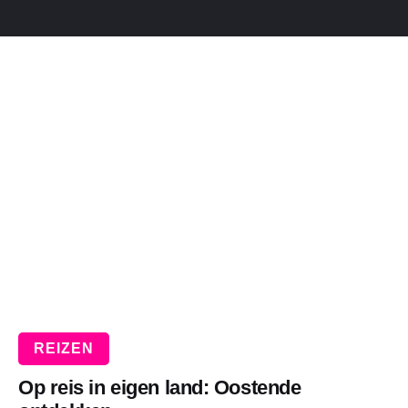
WONEN
ZAKELIJK
DIEREN
SPORT
REIZEN
Op reis in eigen land: Oostende