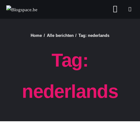
Blogspace.be
Home
Alle berichten
Tag: nederlands
FASHION & BEAUTY
Tag:
FOOD
GELD
nederlands
GEZONDHEID
LIFESTYLE
REIZEN