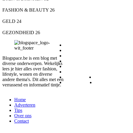
FASHION & BEAUTY
26
GELD
24
GEZONDHEID
26
DIEREN
ETEN & DRINKEN
FASHION & BEAUTY
Blogspace.be is een blog met
GELD
diverse onderwerpen. Wekelijks
GEZONDHEID
lees je hier alles over fashion,
LIFESTYLE
lifestyle, wonen en diverse
REIZEN
SPORT
andere thema's. Dit alles met een
WONEN
ZAKELIJK
verrassend en informatief tintje.
Home
Adverteren
Tips
Over ons
Contact