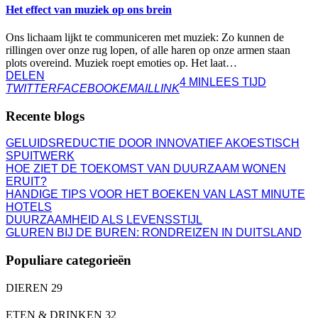
Het effect van muziek op ons brein
Ons lichaam lijkt te communiceren met muziek: Zo kunnen de
rillingen over onze rug lopen, of alle haren op onze armen staan
plots overeind. Muziek roept emoties op. Het laat…
DELEN
4 MIN
LEES TIJD
TWITTER
FACEBOOK
EMAIL
LINK
Recente blogs
GELUIDSREDUCTIE DOOR INNOVATIEF AKOESTISCH
SPUITWERK
HOE ZIET DE TOEKOMST VAN DUURZAAM WONEN
ERUIT?
HANDIGE TIPS VOOR HET BOEKEN VAN LAST MINUTE
HOTELS
DUURZAAMHEID ALS LEVENSSTIJL
GLUREN BIJ DE BUREN: RONDREIZEN IN DUITSLAND
Populiare categorieën
DIEREN
29
ETEN & DRINKEN
32