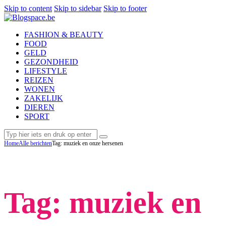
Skip to content
Skip to sidebar
Skip to footer
FASHION & BEAUTY
FOOD
GELD
GEZONDHEID
LIFESTYLE
REIZEN
WONEN
ZAKELIJK
DIEREN
SPORT
Home
Alle berichten
Tag: muziek en onze hersenen
Tag: muziek en