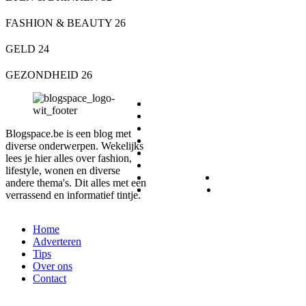
FASHION & BEAUTY
26
GELD
24
GEZONDHEID
26
DIEREN
ETEN & DRINKEN
FASHION & BEAUTY
Blogspace.be is een blog met
GELD
diverse onderwerpen. Wekelijks
GEZONDHEID
lees je hier alles over fashion,
LIFESTYLE
lifestyle, wonen en diverse
REIZEN
SPORT
andere thema's. Dit alles met een
WONEN
ZAKELIJK
verrassend en informatief tintje.
Home
Adverteren
Tips
Over ons
Contact