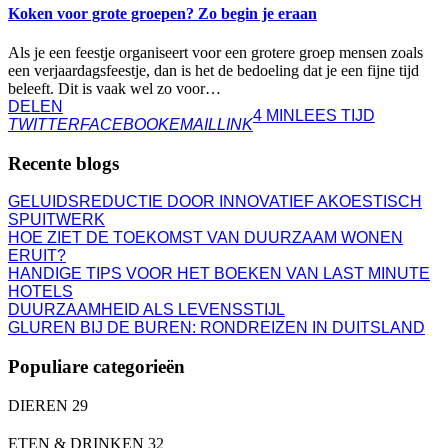
Koken voor grote groepen? Zo begin je eraan
Als je een feestje organiseert voor een grotere groep mensen zoals
een verjaardagsfeestje, dan is het de bedoeling dat je een fijne tijd
beleeft. Dit is vaak wel zo voor…
DELEN
4 MIN
LEES TIJD
TWITTER
FACEBOOK
EMAIL
LINK
Recente blogs
GELUIDSREDUCTIE DOOR INNOVATIEF AKOESTISCH
SPUITWERK
HOE ZIET DE TOEKOMST VAN DUURZAAM WONEN
ERUIT?
HANDIGE TIPS VOOR HET BOEKEN VAN LAST MINUTE
HOTELS
DUURZAAMHEID ALS LEVENSSTIJL
GLUREN BIJ DE BUREN: RONDREIZEN IN DUITSLAND
Populiare categorieën
DIEREN
29
ETEN & DRINKEN
32