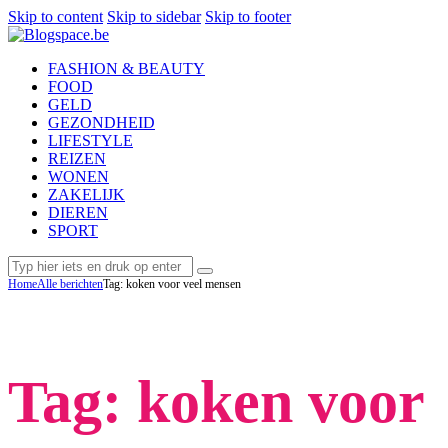
Skip to content
Skip to sidebar
Skip to footer
FASHION & BEAUTY
FOOD
GELD
GEZONDHEID
LIFESTYLE
REIZEN
WONEN
ZAKELIJK
DIEREN
SPORT
Home
Alle berichten
Tag: koken voor veel mensen
Tag: koken voor