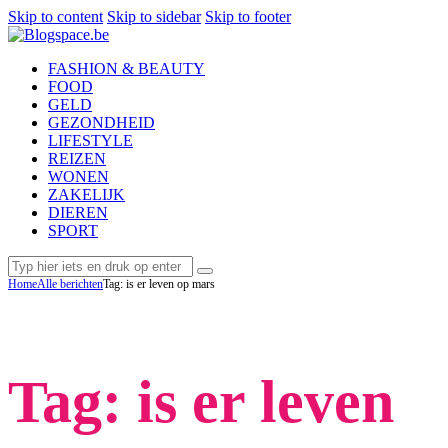
Skip to content
Skip to sidebar
Skip to footer
FASHION & BEAUTY
FOOD
GELD
GEZONDHEID
LIFESTYLE
REIZEN
WONEN
ZAKELIJK
DIEREN
SPORT
Home
Alle berichten
Tag: is er leven op mars
Tag: is er leven