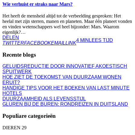
Wie verhuist er straks naar Mars?
Het heeft de mensheid altijd tot de verbeelding gesproken: Het
heelal met zijn sterren, manen en planeten. Maar één planeet vonden
en vinden wetenschappers wel heel bijzonder: Mars. Waarom
eigenlijk?…
DELEN
4 MIN
LEES TIJD
TWITTER
FACEBOOK
EMAIL
LINK
Recente blogs
GELUIDSREDUCTIE DOOR INNOVATIEF AKOESTISCH
SPUITWERK
HOE ZIET DE TOEKOMST VAN DUURZAAM WONEN
ERUIT?
HANDIGE TIPS VOOR HET BOEKEN VAN LAST MINUTE
HOTELS
DUURZAAMHEID ALS LEVENSSTIJL
GLUREN BIJ DE BUREN: RONDREIZEN IN DUITSLAND
Populiare categorieën
DIEREN
29