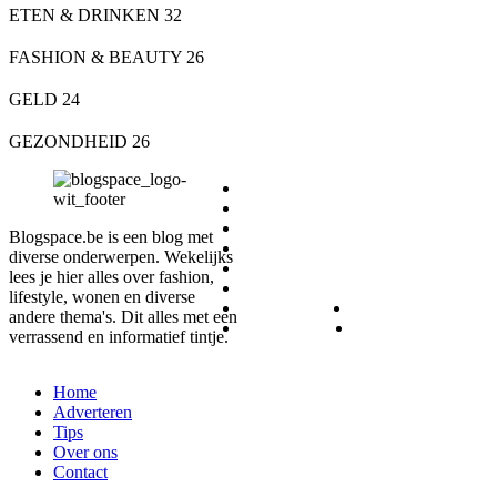
ETEN & DRINKEN
32
FASHION & BEAUTY
26
GELD
24
GEZONDHEID
26
DIEREN
ETEN & DRINKEN
FASHION & BEAUTY
Blogspace.be is een blog met
GELD
diverse onderwerpen. Wekelijks
GEZONDHEID
lees je hier alles over fashion,
LIFESTYLE
lifestyle, wonen en diverse
REIZEN
SPORT
andere thema's. Dit alles met een
WONEN
ZAKELIJK
verrassend en informatief tintje.
Home
Adverteren
Tips
Over ons
Contact