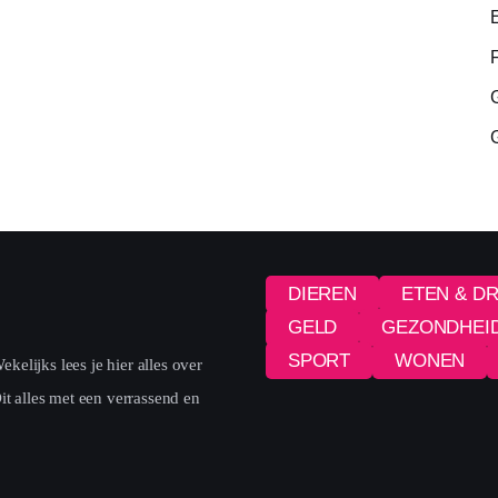
DIEREN
ETEN & D
GELD
GEZONDHEI
SPORT
WONEN
elijks lees je hier alles over
it alles met een verrassend en