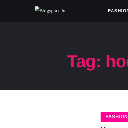
FASHION & BEAUTY
FASHIO
FOOD
GELD
GEZONDHEID
Tag: ho
LIFESTYLE
REIZEN
WONEN
ZAKELIJK
FASHION
DIEREN