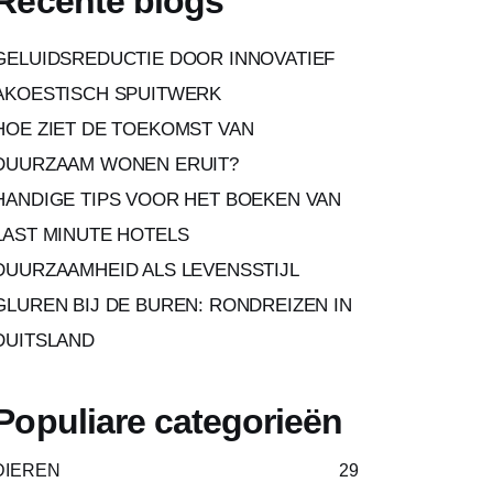
Recente blogs
GELUIDSREDUCTIE DOOR INNOVATIEF
AKOESTISCH SPUITWERK
HOE ZIET DE TOEKOMST VAN
DUURZAAM WONEN ERUIT?
HANDIGE TIPS VOOR HET BOEKEN VAN
LAST MINUTE HOTELS
DUURZAAMHEID ALS LEVENSSTIJL
GLUREN BIJ DE BUREN: RONDREIZEN IN
DUITSLAND
Populiare categorieën
DIEREN
29