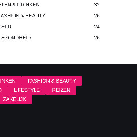
ETEN & DRINKEN
32
FASHION & BEAUTY
26
GELD
24
GEZONDHEID
26
RINKEN
FASHION & BEAUTY
D
LIFESTYLE
REIZEN
ZAKELIJK