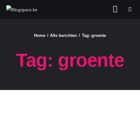
Blogspace.be
Home
Alle berichten
Tag: groente
FASHION & BEAUTY
Tag: groente
FOOD
GELD
GEZONDHEID
LIFESTYLE
REIZEN