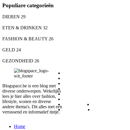
Populiare categorieën
DIEREN
29
ETEN & DRINKEN
32
FASHION & BEAUTY
26
GELD
24
GEZONDHEID
26
DIEREN
ETEN & DRINKEN
FASHION & BEAUTY
Blogspace.be is een blog met
GELD
diverse onderwerpen. Wekelijks
GEZONDHEID
lees je hier alles over fashion,
LIFESTYLE
lifestyle, wonen en diverse
REIZEN
SPORT
andere thema's. Dit alles met een
WONEN
ZAKELIJK
verrassend en informatief tintje.
Home