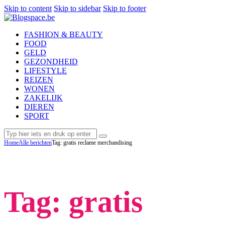
Skip to content
Skip to sidebar
Skip to footer
FASHION & BEAUTY
FOOD
GELD
GEZONDHEID
LIFESTYLE
REIZEN
WONEN
ZAKELIJK
DIEREN
SPORT
Home
Alle berichten
Tag: gratis reclame merchandising
Tag: gratis