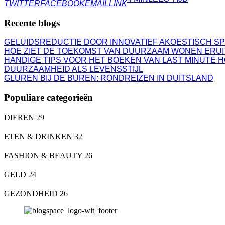
TWITTER
FACEBOOK
EMAIL
LINK
Recente blogs
GELUIDSREDUCTIE DOOR INNOVATIEF AKOESTISCH S
HOE ZIET DE TOEKOMST VAN DUURZAAM WONEN ERUI
HANDIGE TIPS VOOR HET BOEKEN VAN LAST MINUTE 
DUURZAAMHEID ALS LEVENSSTIJL
GLUREN BIJ DE BUREN: RONDREIZEN IN DUITSLAND
Populiare categorieën
DIEREN
29
ETEN & DRINKEN
32
FASHION & BEAUTY
26
GELD
24
GEZONDHEID
26