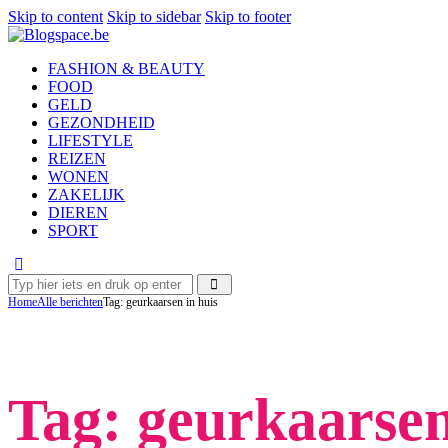
Skip to content
Skip to sidebar
Skip to footer
FASHION & BEAUTY
FOOD
GELD
GEZONDHEID
LIFESTYLE
REIZEN
WONEN
ZAKELIJK
DIEREN
SPORT
Home
Alle berichten
Tag: geurkaarsen in huis
Tag: geurkaarsen