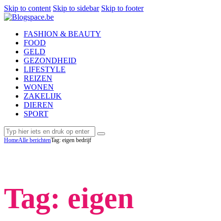
Skip to content
Skip to sidebar
Skip to footer
FASHION & BEAUTY
FOOD
GELD
GEZONDHEID
LIFESTYLE
REIZEN
WONEN
ZAKELIJK
DIEREN
SPORT
Home
Alle berichten
Tag: eigen bedrijf
Tag: eigen