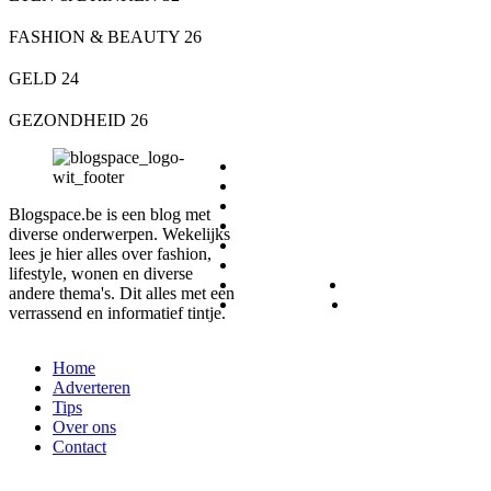
FASHION & BEAUTY
26
GELD
24
GEZONDHEID
26
DIEREN
ETEN & DRINKEN
FASHION & BEAUTY
Blogspace.be is een blog met
GELD
diverse onderwerpen. Wekelijks
GEZONDHEID
lees je hier alles over fashion,
LIFESTYLE
lifestyle, wonen en diverse
REIZEN
SPORT
andere thema's. Dit alles met een
WONEN
ZAKELIJK
verrassend en informatief tintje.
Home
Adverteren
Tips
Over ons
Contact