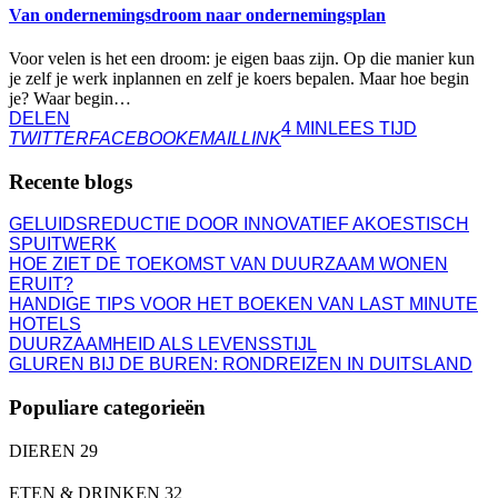
Van ondernemingsdroom naar ondernemingsplan
Voor velen is het een droom: je eigen baas zijn. Op die manier kun
je zelf je werk inplannen en zelf je koers bepalen. Maar hoe begin
je? Waar begin…
DELEN
4 MIN
LEES TIJD
TWITTER
FACEBOOK
EMAIL
LINK
Recente blogs
GELUIDSREDUCTIE DOOR INNOVATIEF AKOESTISCH
SPUITWERK
HOE ZIET DE TOEKOMST VAN DUURZAAM WONEN
ERUIT?
HANDIGE TIPS VOOR HET BOEKEN VAN LAST MINUTE
HOTELS
DUURZAAMHEID ALS LEVENSSTIJL
GLUREN BIJ DE BUREN: RONDREIZEN IN DUITSLAND
Populiare categorieën
DIEREN
29
ETEN & DRINKEN
32