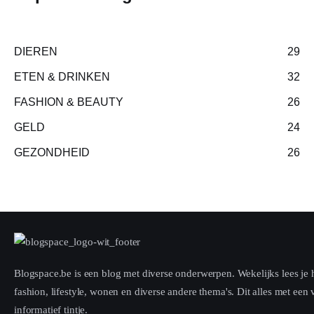
DIEREN
29
ETEN & DRINKEN
32
FASHION & BEAUTY
26
GELD
24
GEZONDHEID
26
Blogspace.be is een blog met diverse onderwerpen. Wekelijks lees je h
fashion, lifestyle, wonen en diverse andere thema's. Dit alles met een
informatief tintje.