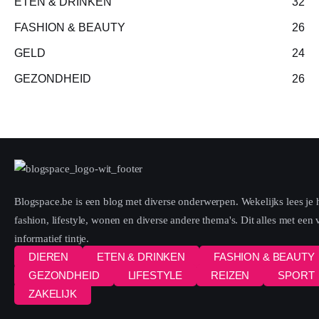
ETEN & DRINKEN
32
FASHION & BEAUTY
26
GELD
24
GEZONDHEID
26
Blogspace.be is een blog met diverse onderwerpen. Wekelijks lees je h
fashion, lifestyle, wonen en diverse andere thema's. Dit alles met een
informatief tintje.
DIEREN
ETEN & DRINKEN
FASHION & BEAUTY
GEZONDHEID
LIFESTYLE
REIZEN
SPORT
ZAKELIJK