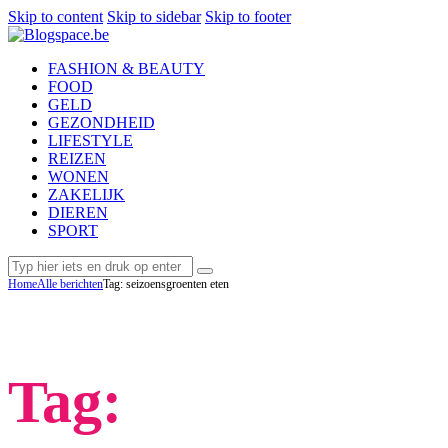
Skip to content
Skip to sidebar
Skip to footer
FASHION & BEAUTY
FOOD
GELD
GEZONDHEID
LIFESTYLE
REIZEN
WONEN
ZAKELIJK
DIEREN
SPORT
Home
Alle berichten
Tag: seizoensgroenten eten
Tag: