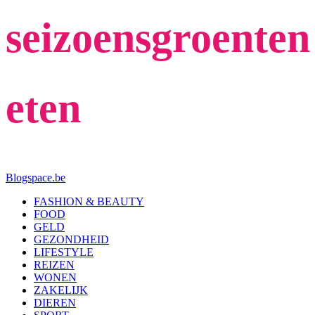
seizoensgroenten
eten
Blogspace.be
FASHION & BEAUTY
FOOD
GELD
GEZONDHEID
LIFESTYLE
REIZEN
WONEN
ZAKELIJK
DIEREN