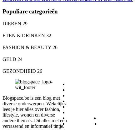
Populiare categorieën
DIEREN
29
ETEN & DRINKEN
32
FASHION & BEAUTY
26
GELD
24
GEZONDHEID
26
DIEREN
ETEN & DRINKEN
FASHION & BEAUTY
Blogspace.be is een blog met
GELD
diverse onderwerpen. Wekelijks
GEZONDHEID
lees je hier alles over fashion,
LIFESTYLE
lifestyle, wonen en diverse
REIZEN
SPORT
andere thema's. Dit alles met een
WONEN
ZAKELIJK
verrassend en informatief tintje.