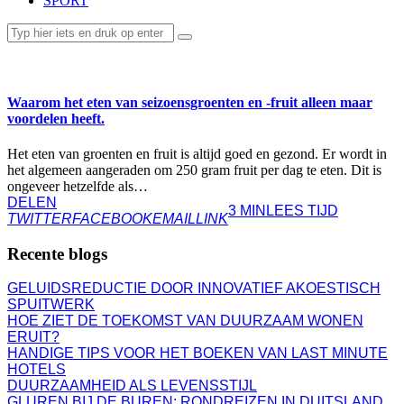
SPORT
ETEN & DRINKEN
Waarom het eten van seizoensgroenten en -fruit alleen maar
voordelen heeft.
Het eten van groenten en fruit is altijd goed en gezond. Er wordt in
het algemeen aangeraden om 250 gram fruit per dag te eten. Dit is
ongeveer hetzelfde als…
DELEN
3 MIN
LEES TIJD
TWITTER
FACEBOOK
EMAIL
LINK
Recente blogs
GELUIDSREDUCTIE DOOR INNOVATIEF AKOESTISCH
SPUITWERK
HOE ZIET DE TOEKOMST VAN DUURZAAM WONEN
ERUIT?
HANDIGE TIPS VOOR HET BOEKEN VAN LAST MINUTE
HOTELS
DUURZAAMHEID ALS LEVENSSTIJL
GLUREN BIJ DE BUREN: RONDREIZEN IN DUITSLAND