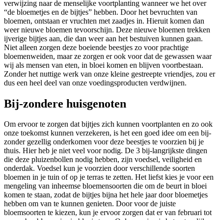
verwijzing naar de menselijke voortplanting wanneer we het over
“de bloemetjes en de bijtjes” hebben. Door het bevruchten van
bloemen, ontstaan er vruchten met zaadjes in. Hieruit komen dan
weer nieuwe bloemen tevoorschijn. Deze nieuwe bloemen trekken
ijverige bijtjes aan, die dan weer aan het bestuiven kunnen gaan.
Niet alleen zorgen deze boeiende beestjes zo voor prachtige
bloemenweiden, maar ze zorgen er ook voor dat de gewassen waar
wij als mensen van eten, in bloei komen en blijven voortbestaan.
Zonder het nuttige werk van onze kleine gestreepte vriendjes, zou er
dus een heel deel van onze voedingsproducten verdwijnen.
Bij-zondere huisgenoten
Om ervoor te zorgen dat bijtjes zich kunnen voortplanten en zo ook
onze toekomst kunnen verzekeren, is het een goed idee om een bij-
zonder gezellig onderkomen voor deze beestjes te voorzien bij je
thuis. Hier heb je niet veel voor nodig. De 3 bij-langrijkste dingen
die deze pluizenbollen nodig hebben, zijn voedsel, veiligheid en
onderdak. Voedsel kun je voorzien door verschillende soorten
bloemen in je tuin of op je terras te zetten. Het liefst kies je voor een
mengeling van inheemse bloemensoorten die om de beurt in bloei
komen te staan, zodat de bijtjes bijna het hele jaar door bloemetjes
hebben om van te kunnen genieten. Door voor de juiste
bloemsoorten te kiezen, kun je ervoor zorgen dat er van februari tot