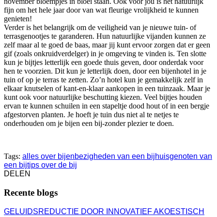
november bloempjes in bloei staan. Ook voor jou is het natuurlijk
fijn om het hele jaar door van wat fleurige vrolijkheid te kunnen
genieten!
Verder is het belangrijk om de veiligheid van je nieuwe tuin- of
terrasgenootjes te garanderen. Hun natuurlijke vijanden kunnen ze
zelf maar al te goed de baas, maar jij kunt ervoor zorgen dat er geen
gif (zoals onkruidverdelger) in je omgeving te vinden is. Ten slotte
kun je bijtjes letterlijk een goede thuis geven, door onderdak voor
hen te voorzien. Dit kun je letterlijk doen, door een bijenhotel in je
tuin of op je terras te zetten. Zo’n hotel kun je gemakkelijk zelf in
elkaar knutselen of kant-en-klaar aankopen in een tuinzaak. Maar je
kunt ook voor natuurlijke beschutting kiezen. Veel bijtjes houden
ervan te kunnen schuilen in een stapeltje dood hout of in een bergje
afgestorven planten. Je hoeft je tuin dus niet al te netjes te
onderhouden om je bijen een bij-zonder plezier te doen.
Tags:
alles over bijen
bezigheden van een bij
huisgenoten van
een bij
tips over de bij
DELEN
Recente blogs
GELUIDSREDUCTIE DOOR INNOVATIEF AKOESTISCH