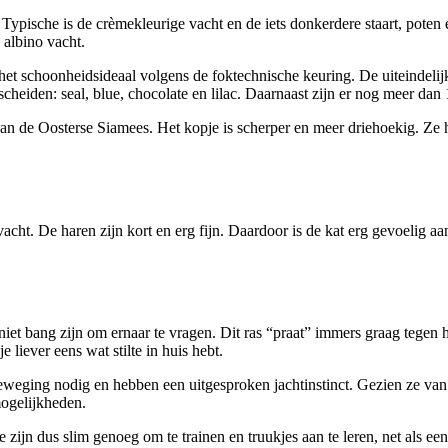
ische is de crèmekleurige vacht en de iets donkerdere staart, poten e
 albino vacht.
het schoonheidsideaal volgens de foktechnische keuring. De uiteindelijke
heiden: seal, blue, chocolate en lilac. Daarnaast zijn er nog meer dan
n de Oosterse Siamees. Het kopje is scherper en meer driehoekig. Ze h
vacht. De haren zijn kort en erg fijn. Daardoor is de kat erg gevoelig 
 niet bang zijn om ernaar te vragen. Dit ras “praat” immers graag tegen h
e liever eens wat stilte in huis hebt.
 beweging nodig en hebben een uitgesproken jachtinstinct. Gezien ze van
mogelijkheden.
 zijn dus slim genoeg om te trainen en truukjes aan te leren, net als ee