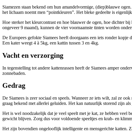
Siamezen staan bekend om hun amandelvormige, (diep)blauwe ogen. Typ
het lichaam noemt men “pointkleuren”. Het bleke gedeelte is eigenlijk
Hoe sterker het kleurcontrast en hoe blauwer de ogen, hoe dichter bij 
ongeveer 9 maand), kunnen de vier voornaamste tinten worden ondersc
De Europees gefokte Siamees heeft doorgaans een iets ronder kopje da
Een kater weegt 4 à 5kg, een kattin tussen 3 en 4kg.
Vacht en verzorging
In tegenstelling tot andere kattenrassen heeft de Siamees amper onder
zonnebaden.
Gedrag
De Siamees is zeer sociaal en speels. Wanneer ze iets wilt, zal ze ook
graag bekend met allerlei geluiden. Het kan natuurlijk storend zijn als j
Het is wel noodzakelijk dat je veel speelt met je kat, ze hebben veel
gewicht blijven. Zorg dus voor voldoende speeltjes en krab- en klim
Het zijn bovendien ongelooflijk intelligente en mensgerichte katten. Ze