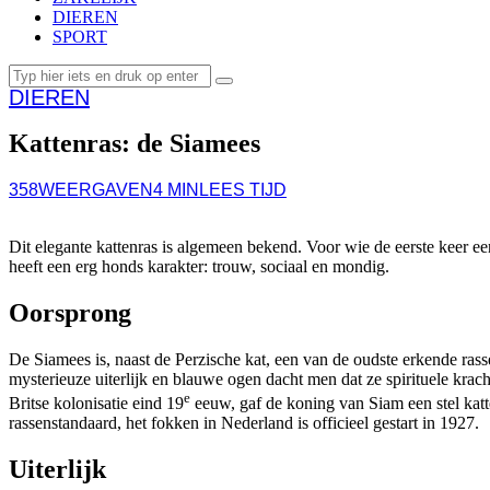
DIEREN
SPORT
DIEREN
Kattenras: de Siamees
358
WEERGAVEN
4 MIN
LEES TIJD
Dit elegante kattenras is algemeen bekend. Voor wie de eerste keer e
heeft een erg honds karakter: trouw, sociaal en mondig.
Oorsprong
De Siamees is, naast de Perzische kat, een van de oudste erkende ra
mysterieuze uiterlijk en blauwe ogen dacht men dat ze spirituele kr
e
Britse kolonisatie eind 19
eeuw, gaf de koning van Siam een stel kat
rassenstandaard, het fokken in Nederland is officieel gestart in 1927.
Uiterlijk