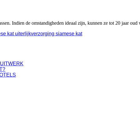
assen. Indien de omstandigheden ideaal zijn, kunnen ze tot 20 jaar o
e kat uiterlijk
verzorging siamese kat
PUITWERK
T?
HOTELS