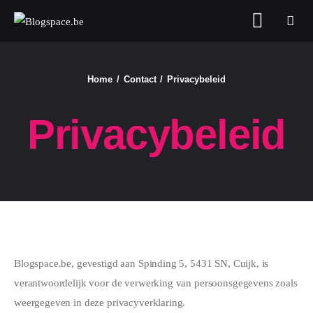
Blogspace.be
Home
Contact
Privacybeleid
FASHION & BEAUTY
Privacybeleid
FOOD
GELD
GEZONDHEID
LIFESTYLE
Blogspace.be, gevestigd aan Spinding 5, 5431 SN, Cuijk, is
REIZEN
verantwoordelijk voor de verwerking van persoonsgegevens zoals
weergegeven in deze privacyverklaring.